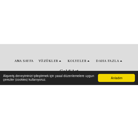
ANA SAYFA
YÜZÜKLER
KOLYELER
DAHA FAZLA
GoldiArt
Alışveriş deneyiminizi iyileştirmek için yasal düzenlemelere uygun
Telif Hakkı © 2026 Tüm hakları saklıdır
Anladım
çerezler (cookies) kullanıyoruz.
Sartlar
|
Gizlilik ve Güvenlik
Abone olun