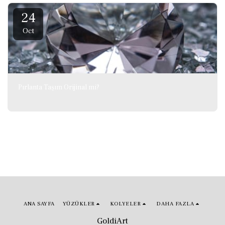
24
Oct
Pırlanta Taşım Orijinal mi?
ANA SAYFA
YÜZÜKLER
KOLYELER
DAHA FAZLA
GoldiArt