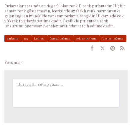
Pırlantalar arasında en değerli olan renk D renk pırlantadır. Hiçbir
zaman renk göstermeyen, içerisinde az farklı renk barındıran ve
gelen ışığı en iyi şekilde yansıtan pırlanta rengidir. Ülkemizde çok
yüksek fiyatlarda satılmaktadır. Özellikle pırlantada renk
unsurunu önemsemeyeneler tarafından tercih edilmektedir.
pırlanta
taş
kalitesi
hangi pırlanta
tektaş pırlanta
beştaş pırlanta
Yorumlar