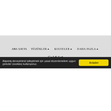
ANA SAYFA
YÜZÜKLER
KOLYELER
DAHA FAZLA
GoldiArt
Alışveriş deneyiminizi iyileştirmek için yasal düzenlemelere uygun
Telif Hakkı © 2026 Tüm hakları saklıdır
Anladım
çerezler (cookies) kullanıyoruz.
Sartlar
|
Gizlilik ve Güvenlik
Abone olun