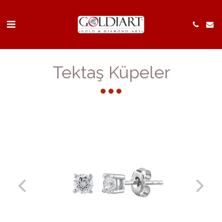
Tektaş Küpeler